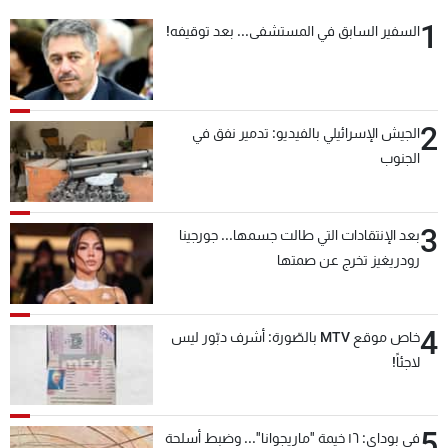
1
السفير السابق في المستشفى... بعد توقيفه!
2
الجيش الإسرائيلي بالفيديو: تدمير نفق في
الجنوب
3
بعد الإنتقادات التي طالت جسمها... جورجينا
رودريغيز تخرج عن صمتها
4
خاص موقع MTV بالصّورة: أشرف دبّور ليس
لاجئاً!
5
في بوداي: ١٦ خيمة "ماريجوانا"... وضبط أسلحة