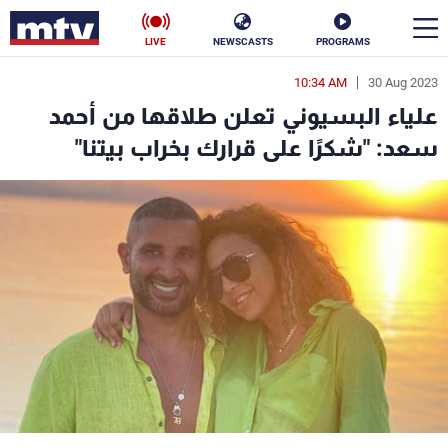
LIVE
NEWSCASTS
PROGRAMS
10:34 AM
30 Aug 2023
en
علياء البسيوني تعلن طلاقها من أحمد
الأخبار
سعد: "شكرًا على قرارك بخراب بيتنا"
سياسة
ناس
إقتصاد
فن
منوعات
رياضة
كأس العالم
البرامج
جدول البرامج