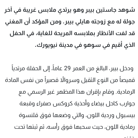
شاهد البرامج
شوهد جاستين بيبر وهو يرتدي ملابس غريبة في آخر
الترددات
جولة له مع زوجته هايلي بيبر. ومن المؤكد أن المغني
قد لفت الأنظار بملابسه المريحة للغاية، في الحفل
عن MTV
وظائف
الإنـتـاج
تواصل معنا
الذي أقيم في سوهو في مدينة نيويورك.
لاعلاناتكم
شروط الإسـتخدام
سياسة الخصوصية
ودخل بيبر، البالغ من العمر 29 عاماً، إلى الحفلة مرتدياً
قميصاً من النوع الثقيل وسروالاً قصيراً من نفس المادة
الرمادية. وقام بإقران هذا المظهر غير الرسمي مع
جوارب كاحل بيضاء وأحذية كروكس صفراء وقبعة
بيسبول وردية اللون، والتي وضعها فوق قلنسوة
رمادية اللون، حيث سحبها فوق رأسه، ثم ثبتها تحت