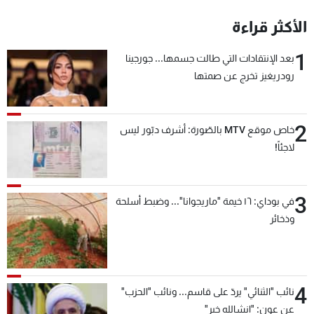
الأكثر قراءة
1
بعد الإنتقادات التي طالت جسمها... جورجينا
رودريغيز تخرج عن صمتها
2
خاص موقع MTV بالصّورة: أشرف دبّور ليس
لاجئاً!
3
في بوداي: ١٦ خيمة "ماريجوانا"... وضبط أسلحة
وذخائر
4
نائب "الثنائي" يردّ على قاسم... ونائب "الحزب"
عن عون: "انشالله خير"