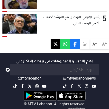
5
الرئيس الإيراني: التواصل مع المرشد "صعب
جداً" في الوقت الحالي
-
+
A
A
أهم الأخبار و الفيديوهات في بريدك الالكتروني
@mtvlebanon
@mtvlebanonnews
© MTV Lebanon. All rights reserved.
powered by koein