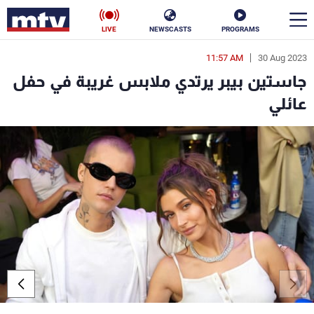
LIVE
NEWSCASTS
PROGRAMS
11:57 AM
30 Aug 2023
en
جاستين بيبر يرتدي ملابس غريبة في حفل
الأخبار
عائلي
سياسة
ناس
إقتصاد
فن
منوعات
رياضة
كأس العالم
البرامج
جدول البرامج