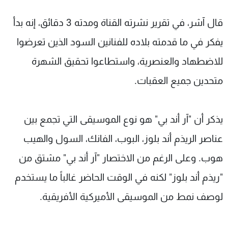
قال آشر، في تقرير نشرته القناة ومدته 3 دقائق، إنه بدأ
يفكر في ما قدمته بلاده للفنانين السود الذين تعرضوا
للاضطهاد والعنصرية، واستطاعوا تحقيق الشهرة
متحدين جميع العقبات.
يذكر أن "آر أند بي" هو نوع الموسيقى التي تجمع بين
عناصر الريذم أند بلوز، البوب، الفانك، السول والهيب
هوب. وعلى الرغم من الاختصار "آر أند بي" مشتق من
"ريذم أند بلوز" لكنه في الوقت الحاضر غالباً ما يستخدم
لوصف نمط من الموسيقى الأميركية الأفريقية.