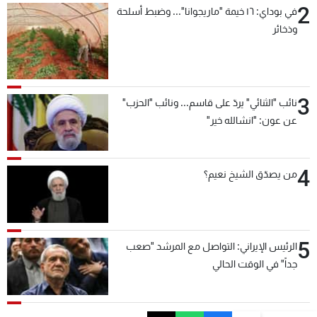
2
في بوداي: ١٦ خيمة "ماريجوانا"... وضبط أسلحة
وذخائر
3
نائب "الثنائي" يردّ على قاسم... ونائب "الحزب"
عن عون: "انشالله خير"
4
من يصدّق الشيخ نعيم؟
5
الرئيس الإيراني: التواصل مع المرشد "صعب
جداً" في الوقت الحالي