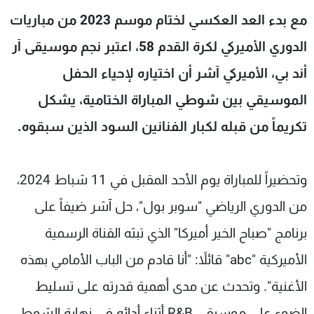
شاهد البرامج
مع بدء العد العكسي لختام موسم 2023 من مباريات
الترددات
الدوري الأميركي لكرة القدم 58، اعتبر نجم موسيقى آر
أند بي، الأميركي آشر أن اختياره لإحياء الحفل
عن MTV
وظائف
الإنـتـاج
تواصل معنا
الموسيقي بين شوطي المباراة الختامية، يشكل
لاعلاناتكم
شروط الإسـتخدام
تكريماً من قبله لكبار الفنانين السود الذين سبقوه.
سياسة الخصوصية
وتحضيراً للمباراة يوم الأحد المقبل في 11 شباط 2024،
من الدوري الرياضي "سوبر بول"، حل آشر ضيفاً على
برنامج "صباح الخير أميركا" الذي تبثه القناة الرسمية
الأميركية "abc" قائلاً: "أنا قادم من الباب الأمامي بهذه
الأغنية". وتحدث عن مدى أهمية قدرته على تسليط
الضوء على موسيقى R&B أثناء أدائه في نهاية الشوط