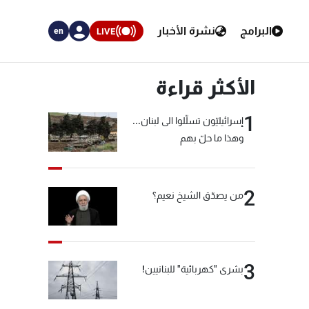
البرامج
نشرة الأخبار
LIVE
en
الأكثر قراءة
1
إسرائيليّون تسلّلوا الى لبنان...
وهذا ما حلّ بهم
2
من يصدّق الشيخ نعيم؟
3
بشرى "كهربائية" للبنانيين!