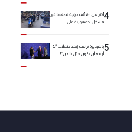
4
أكثر من ٨٠٠ ألف دراجة نصفها غير
مسجّل: جمهورية على
"دولابَين"!
5
بالفيديو: ترامب يُنقذ طفلاً... "لا
أريده أن يكون مثل بايدن"!