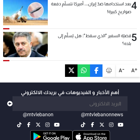
4
بعد استخدامها ضدّ إيران... أميركا تتسلّم دفعة
صواريخ كبيرة!
5
قضيّة السفير "الذي سقط": هل يُسلَّم إلى
بلده؟
-
+
A
A
أهم الأخبار و الفيديوهات في بريدك الالكتروني
@mtvlebanon
@mtvlebanonnews