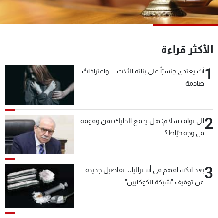
شاهد البرامج
الترددات
الأكثر قراءة
عن MTV
وظائف
الإنـتـاج
تواصل معنا
1
أبٌ يعتدي جنسيّاً على بناته الثلاث… واعترافاتٌ
لاعلاناتكم
شروط الإسـتخدام
صادمة
سياسة الخصوصية
2
الى نواف سلام: هل يدفع الحايك ثمن وقوفه
في وجه خيّاط؟
3
بعد انكشافهم في أستراليا... تفاصيل جديدة
عن توقيف "شبكة الكوكايين"