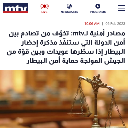
LIVE
NEWSCASTS
PROGRAMS
10:06 AM
06 Feb 2023
en
مصادر أمنية لـmtv: تخوّف من تصادم بين
الأخبار
أمن الدولة التي ستنفّذ مذكرة إحضار
البيطار إذا سطّرها عويدات وبين قوّة من
سياسة
ناس
الجيش المولجة حماية أمن البيطار
إقتصاد
فن
منوعات
رياضة
كأس العالم
البرامج
جدول البرامج