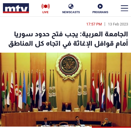
LIVE
NEWSCASTS
PROGRAMS
17:57 PM
13 Feb 2023
en
الجامعة العربية: يجب فتح حدود سوريا
الأخبار
أمام قوافل الإغاثة في اتجاه كل المناطق
سياسة
ناس
إقتصاد
فن
منوعات
رياضة
كأس العالم
البرامج
جدول البرامج