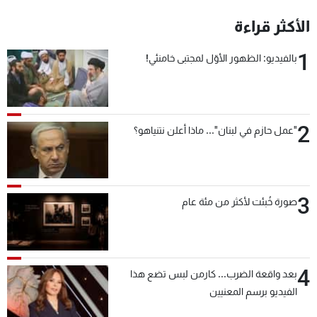
شاهد البرامج
الأكثر قراءة
الترددات
1
بالفيديو: الظهور الأوّل لمجتبى خامنئي!
عن MTV
وظائف
الإنـتـاج
تواصل معنا
لاعلاناتكم
شروط الإسـتخدام
سياسة الخصوصية
2
"عمل حازم في لبنان"... ماذا أعلن نتنياهو؟
3
صورة خُبئت لأكثر من مئة عام
4
بعد واقعة الضرب... كارمن لبس تضع هذا
الفيديو برسم المعنيين