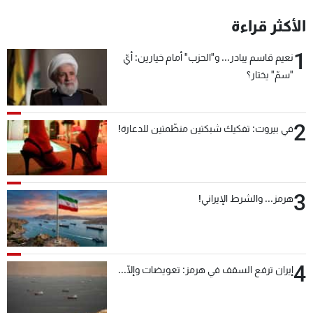
شاهد البرامج
الأكثر قراءة
الترددات
1
نعيم قاسم يبادر... و"الحزب" أمام خيارين: أيّ
"سمّ" يختار؟
عن MTV
وظائف
الإنـتـاج
تواصل معنا
لاعلاناتكم
شروط الإسـتخدام
سياسة الخصوصية
2
في بيروت: تفكيك شبكتين منظّمتين للدعارة!
3
هرمز... والشرط الإيراني!
4
إيران ترفع السقف في هرمز: تعويضات وإلّا...