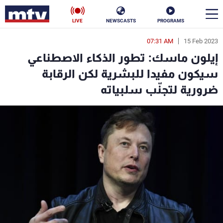
LIVE
NEWSCASTS
PROGRAMS
07:31 AM
15 Feb 2023
en
إيلون ماسك: تطور الذكاء الاصطناعي
الأخبار
سيكون مفيدا للبشرية لكن الرقابة
ضرورية لتجنّب سلبياته
سياسة
ناس
إقتصاد
فن
منوعات
رياضة
كأس العالم
البرامج
جدول البرامج