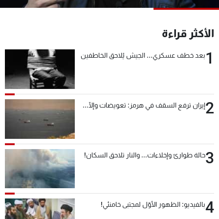
شاهد البرامج
الترددات
الأكثر قراءة
1
بعد خطف عسكري... الجيش يُلاحق الخاطفين
عن MTV
وظائف
الإنـتـاج
تواصل معنا
لاعلاناتكم
شروط الإسـتخدام
سياسة الخصوصية
2
إيران ترفع السقف في هرمز: تعويضات وإلّا...
3
حالة طوارئ وإخلاءات... والنار تلاحق السكان!
4
بالفيديو: الظهور الأوّل لمجتبى خامنئي!