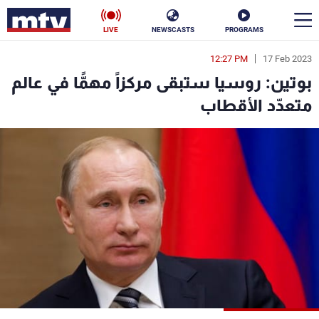
LIVE
NEWSCASTS
PROGRAMS
12:27 PM
17 Feb 2023
en
بوتين: روسيا ستبقى مركزاً مهمًّا في عالم
الأخبار
متعدّد الأقطاب
سياسة
ناس
إقتصاد
فن
منوعات
رياضة
كأس العالم
البرامج
جدول البرامج