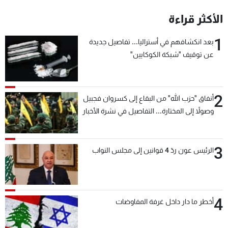
شاهد البرامج
الأكثر قراءة
الترددات
1
بعد انكشافهم في أستراليا... تفاصيل جديدة
عن توقيف "شبكة الكوكايين"
عن MTV
وظائف
الإنـتـاج
تواصل معنا
لاعلاناتكم
شروط الإسـتخدام
سياسة الخصوصية
2
أنفاق "حزب الله" من البقاع إلى كسروان فجبيل
وصولاً إلى المختارة... التفاصيل في نشرة الأخبار
بعد قليل
3
الرئيس عون ردّ 4 قوانين إلى مجلس النواب
4
أخطر ما دار داخل غرفة المفاوضات