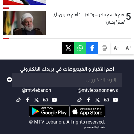
5
نعيم قاسم يبادر... و"الحزب" أمام خيارين: أيّ
"سمّ" يختار؟
-
+
A
A
أهم الأخبار و الفيديوهات في بريدك الالكتروني
@mtvlebanon
@mtvlebanonnews
© MTV Lebanon. All rights reserved.
powered by koein