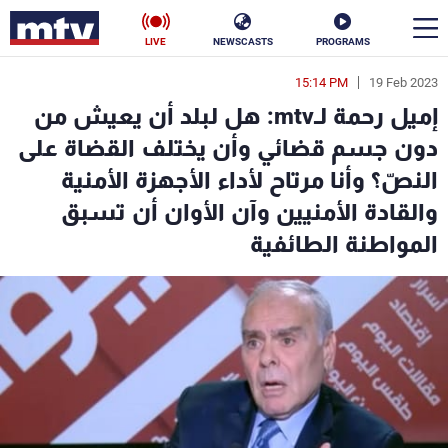
LIVE
NEWSCASTS
PROGRAMS
15:14 PM
19 Feb 2023
en
إميل رحمة لـmtv: هل لبلد أن يعيش من
الأخبار
دون جسم قضائي وأن يختلف القضاة على
النصّ؟ وأنا مرتاح لأداء الأجهزة الأمنية
سياسة
ناس
والقادة الأمنيين وآن الأوان أن تسبق
إقتصاد
فن
المواطنة الطائفية
منوعات
رياضة
كأس العالم
البرامج
جدول البرامج