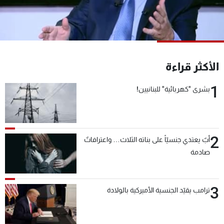
شاهد البرامج
الترددات
عن MTV
وظائف
الأكثر قراءة
الإنـتـاج
تواصل معنا
لاعلاناتكم
شروط الإسـتخدام
1
سياسة الخصوصية
بشرى "كهربائية" للبنانيين!
2
أبٌ يعتدي جنسيّاً على بناته الثلاث… واعترافاتٌ
صادمة
3
ترامب يقيّد الجنسية الأميركية بالولادة