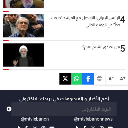
4
الرئيس الإيراني: التواصل مع المرشد "صعب
جداً" في الوقت الحالي
5
من يصدّق الشيخ نعيم؟
-
+
A
A
أهم الأخبار و الفيديوهات في بريدك الالكتروني
@mtvlebanon
@mtvlebanonnews