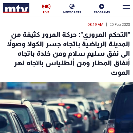
LIVE
NEWSCASTS
PROGRAMS
08:19 AM
20 Feb 2023
en
"التحكم المروري": حركة المرور كثيفة من
الأخبار
المدينة الرياضية باتجاه جسر الكولا وصولاً
الى نفق سليم سلام ومن خلدة باتجاه
سياسة
ناس
أنفاق المطار ومن أنطلياس باتجاه نهر
إقتصاد
فن
الموت
منوعات
رياضة
كأس العالم
البرامج
جدول البرامج