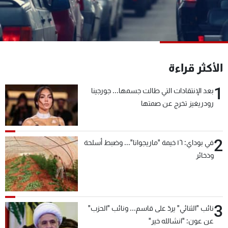
شاهد البرامج
الترددات
عن MTV
وظائف
الأكثر قراءة
الإنـتـاج
تواصل معنا
لاعلاناتكم
شروط الإسـتخدام
1
سياسة الخصوصية
بعد الإنتقادات التي طالت جسمها... جورجينا
رودريغيز تخرج عن صمتها
2
في بوداي: ١٦ خيمة "ماريجوانا"... وضبط أسلحة
وذخائر
3
نائب "الثنائي" يردّ على قاسم... ونائب "الحزب"
عن عون: "انشالله خير"