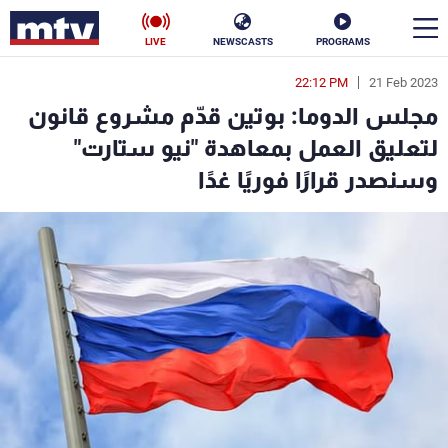
LIVE
NEWSCASTS
PROGRAMS
22:12 PM
21 Feb 2023
en
مجلس الدوما: بوتين قدّم مشروع قانون
الأخبار
لتعليق العمل بمعاهدة "نيو ستارت"
وسنصدر قرارًا فوريًا غدًا
سياسة
ناس
إقتصاد
فن
منوعات
رياضة
كأس العالم
البرامج
جدول البرامج