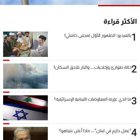
شاهد البرامج
الترددات
الأكثر قراءة
1
بالفيديو: الظهور الأوّل لمجتبى خامنئي!
عن MTV
وظائف
الإنـتـاج
تواصل معنا
لاعلاناتكم
شروط الإسـتخدام
سياسة الخصوصية
2
حالة طوارئ وإخلاءات... والنار تلاحق السكان!
3
ما الذي غيّرته المفاوضات اللبنانية الإسرائيلية؟
4
"عمل حازم في لبنان"... ماذا أعلن نتنياهو؟