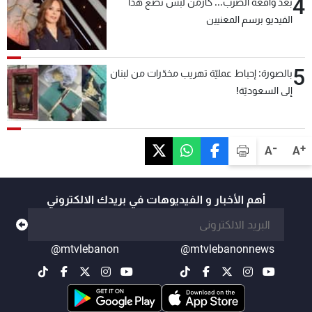
4
بعد واقعة الضرب... كارمن لبس تضع هذا
الفيديو برسم المعنيين
5
بالصورة: إحباط عمليّة تهريب مخدّرات من لبنان
إلى السعوديّة!
-
+
A
A
أهم الأخبار و الفيديوهات في بريدك الالكتروني
@mtvlebanon
@mtvlebanonnews