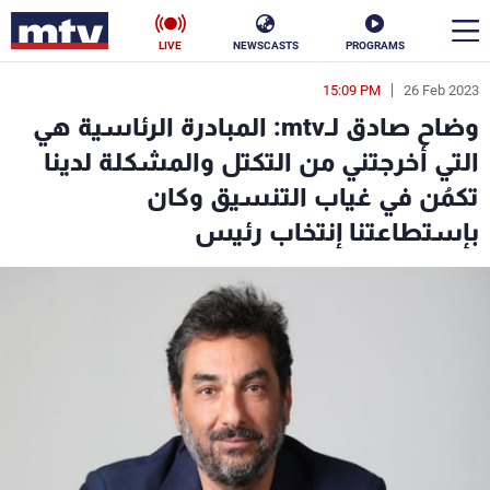
LIVE
NEWSCASTS
PROGRAMS
15:09 PM
26 Feb 2023
en
وضاح صادق لـmtv: المبادرة الرئاسية هي
الأخبار
التي أخرجتني من التكتل والمشكلة لدينا
تكمُن في غياب التنسيق وكان
سياسة
ناس
بإستطاعتنا إنتخاب رئيس
إقتصاد
فن
منوعات
رياضة
كأس العالم
البرامج
جدول البرامج