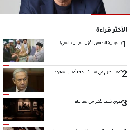
شاهد البرامج
الترددات
الأكثر قراءة
عن MTV
وظائف
الإنـتـاج
تواصل معنا
1
بالفيديو: الظهور الأوّل لمجتبى خامنئي!
لاعلاناتكم
شروط الإسـتخدام
سياسة الخصوصية
2
"عمل حازم في لبنان"... ماذا أعلن نتنياهو؟
3
صورة خُبئت لأكثر من مئة عام