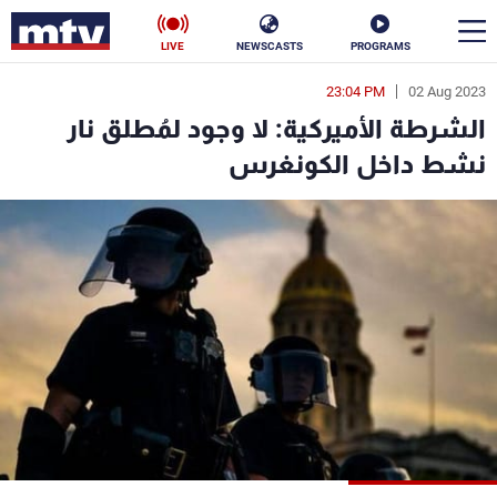
LIVE
NEWSCASTS
PROGRAMS
23:04 PM
02 Aug 2023
en
الشرطة الأميركية: لا وجود لمُطلق نار
الأخبار
نشط داخل الكونغرس
سياسة
ناس
إقتصاد
فن
منوعات
رياضة
كأس العالم
البرامج
جدول البرامج