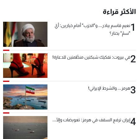
شاهد البرامج
الأكثر قراءة
الترددات
1
نعيم قاسم يبادر... و"الحزب" أمام خيارين: أيّ
"سمّ" يختار؟
عن MTV
وظائف
الإنـتـاج
تواصل معنا
لاعلاناتكم
شروط الإسـتخدام
سياسة الخصوصية
2
في بيروت: تفكيك شبكتين منظّمتين للدعارة!
3
هرمز... والشرط الإيراني!
4
إيران ترفع السقف في هرمز: تعويضات وإلّا...