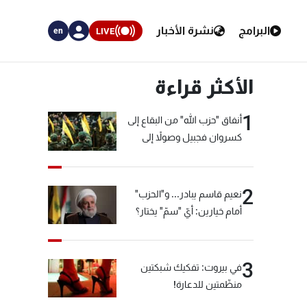
البرامج
نشرة الأخبار
LIVE
en
الأكثر قراءة
1
أنفاق "حزب الله" من البقاع إلى
كسروان فجبيل وصولاً إلى
المختارة... التفاصيل في نشرة
الأخبار بعد قليل
2
نعيم قاسم يبادر... و"الحزب"
أمام خيارين: أيّ "سمّ" يختار؟
3
في بيروت: تفكيك شبكتين
منظّمتين للدعارة!