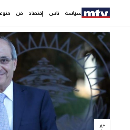
سياسة
ناس
إقتصاد
فن
منوع
+
A