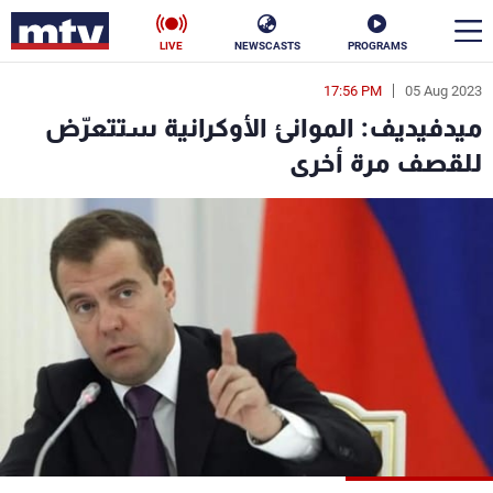
LIVE
NEWSCASTS
PROGRAMS
17:56 PM
05 Aug 2023
en
ميدفيديف: الموانئ الأوكرانية ستتعرّض
الأخبار
للقصف مرة أخرى
سياسة
ناس
إقتصاد
فن
منوعات
رياضة
كأس العالم
البرامج
جدول البرامج