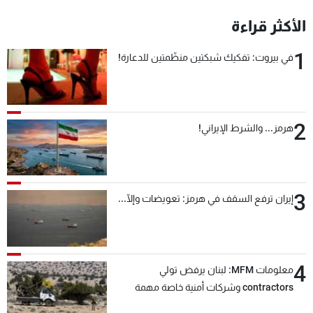
شاهد البرامج
الأكثر قراءة
الترددات
1
في بيروت: تفكيك شبكتين منظّمتين للدعارة!
عن MTV
وظائف
الإنـتـاج
تواصل معنا
لاعلاناتكم
شروط الإسـتخدام
سياسة الخصوصية
2
هرمز... والشرط الإيراني!
3
إيران ترفع السقف في هرمز: تعويضات وإلّا...
4
معلومات MFM: لبنان يرفض تولي
contractors وشركات أمنية خاصة مهمة
التحقق من نزع سلاح "حزب الله"