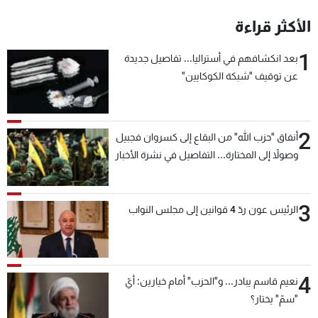
شاهد البرامج
الأكثر قراءة
الترددات
1
بعد انكشافهم في أستراليا... تفاصيل جديدة
عن توقيف "شبكة الكوكايين"
عن MTV
وظائف
الإنـتـاج
تواصل معنا
لاعلاناتكم
شروط الإسـتخدام
سياسة الخصوصية
2
أنفاق "حزب الله" من البقاع إلى كسروان فجبيل
وصولاً إلى المختارة... التفاصيل في نشرة الأخبار
بعد قليل
3
الرئيس عون ردّ 4 قوانين إلى مجلس النواب
4
نعيم قاسم يبادر... و"الحزب" أمام خيارين: أيّ
"سمّ" يختار؟