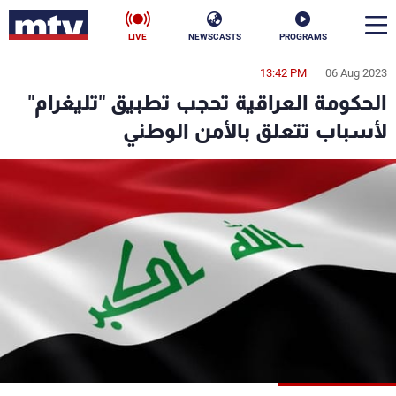
LIVE
NEWSCASTS
PROGRAMS
13:42 PM
06 Aug 2023
en
الحكومة العراقية تحجب تطبيق "تليغرام"
الأخبار
لأسباب تتعلق بالأمن الوطني
سياسة
ناس
إقتصاد
فن
منوعات
رياضة
كأس العالم
البرامج
جدول البرامج