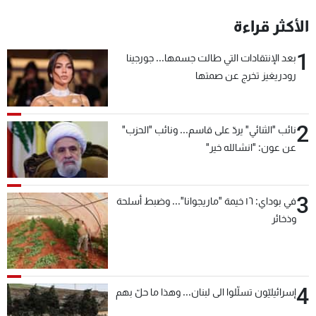
شاهد البرامج
الأكثر قراءة
الترددات
1
بعد الإنتقادات التي طالت جسمها... جورجينا
رودريغيز تخرج عن صمتها
عن MTV
وظائف
الإنـتـاج
تواصل معنا
لاعلاناتكم
شروط الإسـتخدام
سياسة الخصوصية
2
نائب "الثنائي" يردّ على قاسم... ونائب "الحزب"
عن عون: "انشالله خير"
3
في بوداي: ١٦ خيمة "ماريجوانا"... وضبط أسلحة
وذخائر
4
إسرائيليّون تسلّلوا الى لبنان... وهذا ما حلّ بهم