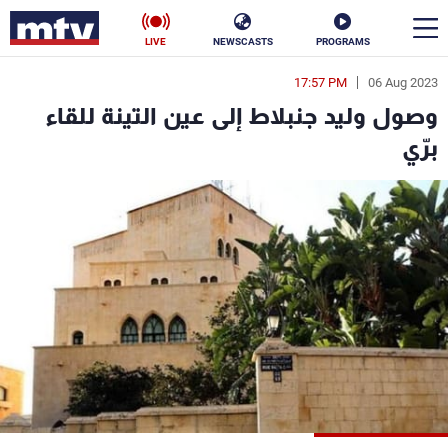
LIVE
NEWSCASTS
PROGRAMS
17:57 PM
06 Aug 2023
en
وصول وليد جنبلاط إلى عين التينة للقاء
الأخبار
برّي
سياسة
ناس
إقتصاد
فن
منوعات
رياضة
كأس العالم
البرامج
جدول البرامج