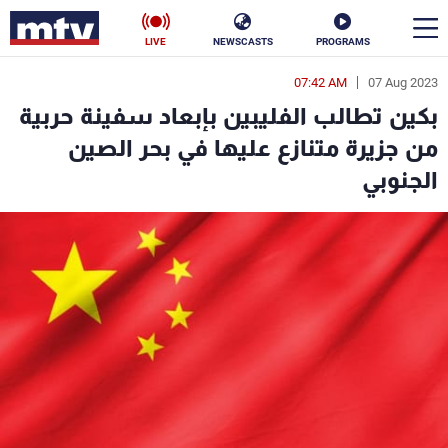
LIVE
NEWSCASTS
PROGRAMS
07:42 AM
07 Aug 2023
en
بكين تطالب الفليبين بإبعاد سفينة حربية
الأخبار
من جزيرة متنازع عليها في بحر الصين
الجنوبي
سياسة
ناس
إقتصاد
فن
منوعات
رياضة
كأس العالم
البرامج
جدول البرامج