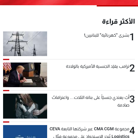
شاهد البرامج
الترددات
الأكثر قراءة
1
بشرى "كهربائية" للبنانيين!
عن MTV
وظائف
الإنـتـاج
تواصل معنا
لاعلاناتكم
شروط الإسـتخدام
سياسة الخصوصية
2
ترامب يقيّد الجنسية الأميركية بالولادة
3
أبٌ يعتدي جنسيّاً على بناته الثلاث… واعترافاتٌ
صادمة
4
مجموعة CMA CGM عبر شركتها التابعة CEVA
Logistics تُنجز الاستحواذ على مجموعة فتّال