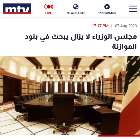
LIVE
NEWSCASTS
PROGRAMS
17:17 PM
07 Aug 2023
en
مجلس الوزراء لا يزال يبحث في بنود
الأخبار
الموازنة
سياسة
ناس
إقتصاد
فن
منوعات
رياضة
كأس العالم
البرامج
جدول البرامج