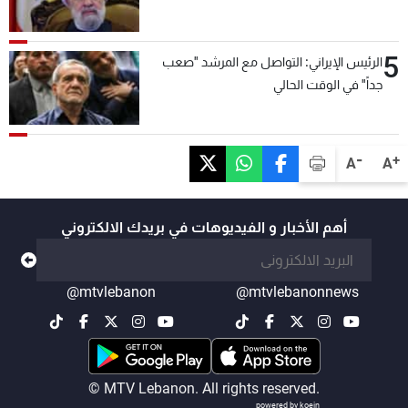
5
الرئيس الإيراني: التواصل مع المرشد "صعب
جداً" في الوقت الحالي
-
+
A
A
أهم الأخبار و الفيديوهات في بريدك الالكتروني
@mtvlebanon
@mtvlebanonnews
© MTV Lebanon. All rights reserved.
powered by koein