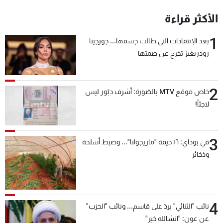
شاهد البرامج
الأكثر قراءة
الترددات
1
بعد الإنتقادات التي طالت جسمها... جورجينا
رودريغيز تخرج عن صمتها
عن MTV
وظائف
الإنـتـاج
تواصل معنا
لاعلاناتكم
شروط الإسـتخدام
سياسة الخصوصية
2
خاص موقع MTV بالصّورة: أشرف دبّور ليس
لاجئاً!
3
في بوداي: ١٦ خيمة "ماريجوانا"... وضبط أسلحة
وذخائر
4
نائب "الثنائي" يردّ على قاسم... ونائب "الحزب"
عن عون: "انشالله خير"