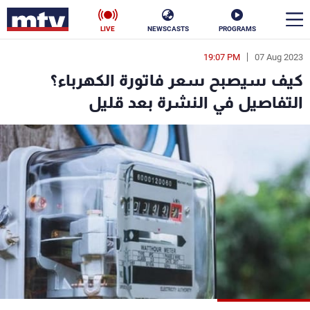
LIVE
NEWSCASTS
PROGRAMS
19:07 PM
07 Aug 2023
en
كيف سيصبح سعر فاتورة الكهرباء؟
الأخبار
التفاصيل في النشرة بعد قليل
سياسة
ناس
إقتصاد
فن
منوعات
رياضة
كأس العالم
البرامج
جدول البرامج