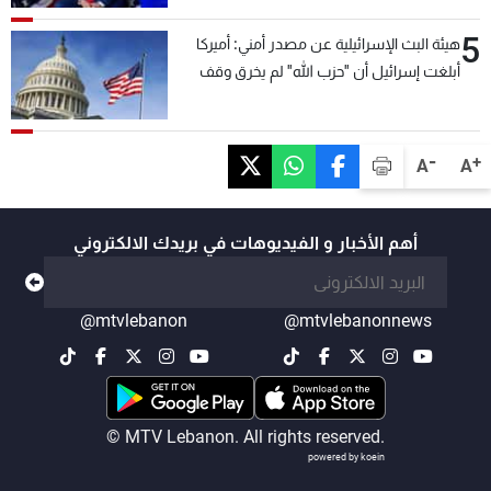
5
هيئة البث الإسرائيلية عن مصدر أمني: أميركا
أبلغت إسرائيل أن "حزب الله" لم يخرق وقف
إطلاق النار أمس في مجدل زون وطلبت منها
عدم التصعيد خشية أن يؤثر ذلك على مفاوضات
روما
-
+
A
A
أهم الأخبار و الفيديوهات في بريدك الالكتروني
@mtvlebanon
@mtvlebanonnews
© MTV Lebanon. All rights reserved.
powered by koein