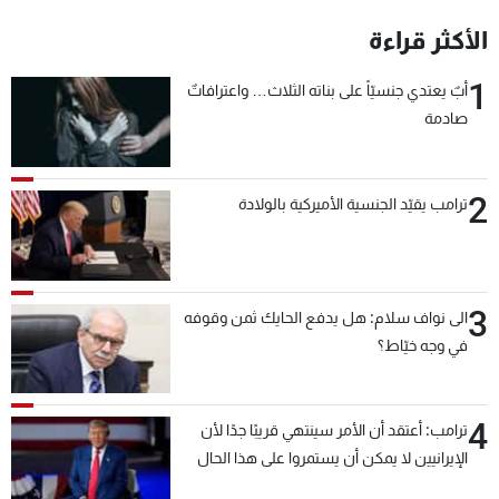
شاهد البرامج
الأكثر قراءة
الترددات
1
أبٌ يعتدي جنسيّاً على بناته الثلاث… واعترافاتٌ
صادمة
عن MTV
وظائف
الإنـتـاج
تواصل معنا
لاعلاناتكم
شروط الإسـتخدام
سياسة الخصوصية
2
ترامب يقيّد الجنسية الأميركية بالولادة
3
الى نواف سلام: هل يدفع الحايك ثمن وقوفه
في وجه خيّاط؟
4
ترامب: أعتقد أن الأمر سينتهي قريبًا جدًا لأن
الإيرانيين لا يمكن أن يستمروا على هذا الحال