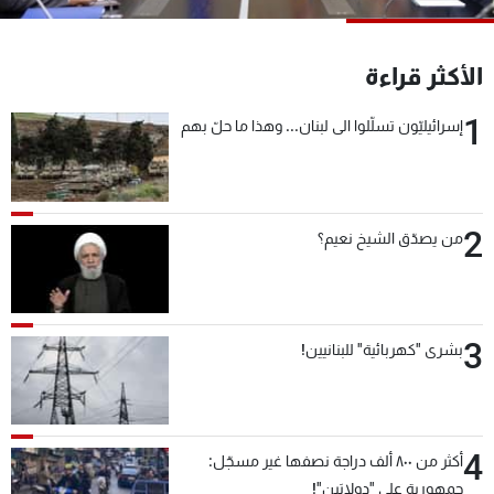
شاهد البرامج
الترددات
الأكثر قراءة
1
إسرائيليّون تسلّلوا الى لبنان... وهذا ما حلّ بهم
عن MTV
وظائف
الإنـتـاج
تواصل معنا
لاعلاناتكم
شروط الإسـتخدام
سياسة الخصوصية
2
من يصدّق الشيخ نعيم؟
3
بشرى "كهربائية" للبنانيين!
4
أكثر من ٨٠٠ ألف دراجة نصفها غير مسجّل:
جمهورية على "دولابَين"!