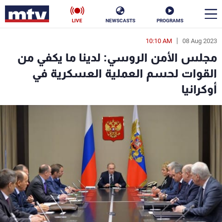
LIVE
NEWSCASTS
PROGRAMS
10:10 AM
08 Aug 2023
en
مجلس الأمن الروسي: لدينا ما يكفي من
الأخبار
القوات لحسم العملية العسكرية في
أوكرانيا
سياسة
ناس
إقتصاد
فن
منوعات
رياضة
كأس العالم
البرامج
جدول البرامج