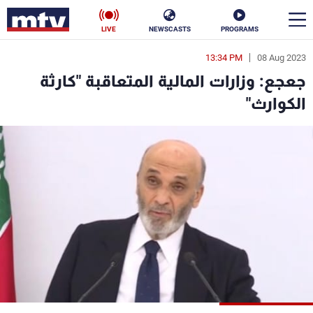
LIVE
NEWSCASTS
PROGRAMS
13:34 PM
08 Aug 2023
en
جعجع: وزارات المالية المتعاقبة "كارثة
الأخبار
الكوارث"
سياسة
ناس
إقتصاد
فن
منوعات
رياضة
كأس العالم
البرامج
جدول البرامج