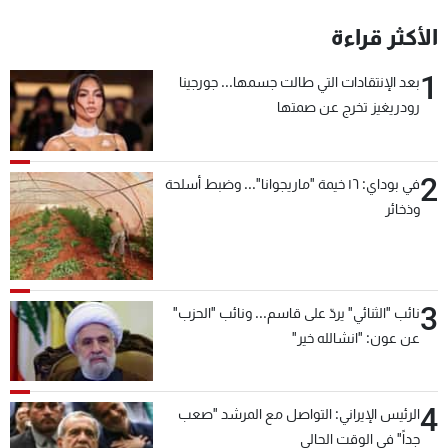
شاهد البرامج
الأكثر قراءة
الترددات
1
بعد الإنتقادات التي طالت جسمها... جورجينا
رودريغيز تخرج عن صمتها
عن MTV
وظائف
الإنـتـاج
تواصل معنا
لاعلاناتكم
شروط الإسـتخدام
سياسة الخصوصية
2
في بوداي: ١٦ خيمة "ماريجوانا"... وضبط أسلحة
وذخائر
3
نائب "الثنائي" يردّ على قاسم... ونائب "الحزب"
عن عون: "انشالله خير"
4
الرئيس الإيراني: التواصل مع المرشد "صعب
جداً" في الوقت الحالي