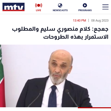
LIVE
NEWSCASTS
PROGRAMS
13:40 PM
08 Aug 2023
en
جعجع: كلام منصوري سليم والمطلوب
الأخبار
الاستمرار بهذه الطروحات
سياسة
ناس
إقتصاد
فن
منوعات
رياضة
كأس العالم
البرامج
جدول البرامج