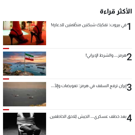
شاهد البرامج
الأكثر قراءة
الترددات
1
في بيروت: تفكيك شبكتين منظّمتين للدعارة!
عن MTV
وظائف
الإنـتـاج
تواصل معنا
لاعلاناتكم
شروط الإسـتخدام
سياسة الخصوصية
2
هرمز... والشرط الإيراني!
3
إيران ترفع السقف في هرمز: تعويضات وإلّا...
4
بعد خطف عسكري... الجيش يُلاحق الخاطفين