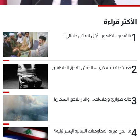
شاهد البرامج
الترددات
الأكثر قراءة
1
بالفيديو: الظهور الأوّل لمجتبى خامنئي!
عن MTV
وظائف
الإنـتـاج
تواصل معنا
لاعلاناتكم
شروط الإسـتخدام
سياسة الخصوصية
2
بعد خطف عسكري... الجيش يُلاحق الخاطفين
3
حالة طوارئ وإخلاءات... والنار تلاحق السكان!
4
ما الذي غيّرته المفاوضات اللبنانية الإسرائيلية؟