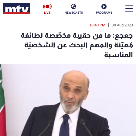
LIVE
NEWSCASTS
PROGRAMS
13:40 PM
08 Aug 2023
en
جعجع: ما من حقيبة مخصّصة لطائفة
الأخبار
مُعيّنة والمهم البحث عن الشخصيّة
المناسبة
سياسة
ناس
إقتصاد
فن
منوعات
رياضة
كأس العالم
البرامج
جدول البرامج