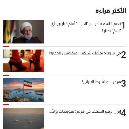
شاهد البرامج
الأكثر قراءة
الترددات
1
نعيم قاسم يبادر... و"الحزب" أمام خيارين: أيّ
"سمّ" يختار؟
عن MTV
وظائف
الإنـتـاج
تواصل معنا
لاعلاناتكم
شروط الإسـتخدام
سياسة الخصوصية
2
في بيروت: تفكيك شبكتين منظّمتين للدعارة!
3
هرمز... والشرط الإيراني!
4
إيران ترفع السقف في هرمز: تعويضات وإلّا...