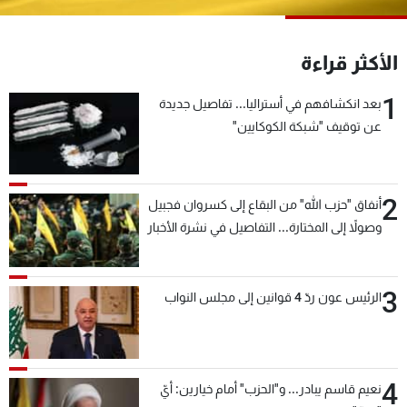
شاهد البرامج
الترددات
الأكثر قراءة
1
بعد انكشافهم في أستراليا... تفاصيل جديدة
عن MTV
وظائف
الإنـتـاج
تواصل معنا
عن توقيف "شبكة الكوكايين"
لاعلاناتكم
شروط الإسـتخدام
سياسة الخصوصية
2
أنفاق "حزب الله" من البقاع إلى كسروان فجبيل
وصولاً إلى المختارة... التفاصيل في نشرة الأخبار
بعد قليل
3
الرئيس عون ردّ 4 قوانين إلى مجلس النواب
4
نعيم قاسم يبادر... و"الحزب" أمام خيارين: أيّ