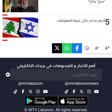
"سمّ" يختار؟
5
أخطر ما دار داخل غرفة المفاوضات
-
+
A
A
أهم الأخبار و الفيديوهات في بريدك الالكتروني
@mtvlebanon
@mtvlebanonnews
© MTV Lebanon. All rights reserved.