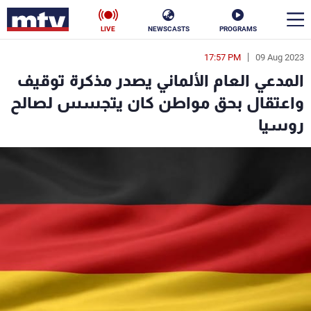
LIVE
NEWSCASTS
PROGRAMS
17:57 PM
09 Aug 2023
en
المدعي العام الألماني يصدر مذكرة توقيف
الأخبار
واعتقال بحق مواطن كان يتجسس لصالح
روسيا
سياسة
ناس
إقتصاد
فن
منوعات
رياضة
كأس العالم
البرامج
جدول البرامج