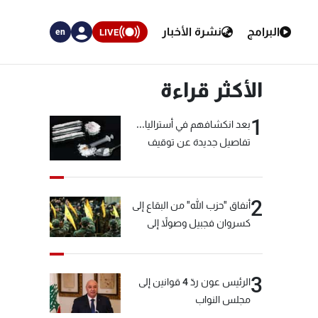
البرامج
نشرة الأخبار
LIVE
en
الأكثر قراءة
1
بعد انكشافهم في أستراليا...
تفاصيل جديدة عن توقيف
"شبكة الكوكايين"
2
أنفاق "حزب الله" من البقاع إلى
كسروان فجبيل وصولاً إلى
المختارة... التفاصيل في نشرة
الأخبار بعد قليل
3
الرئيس عون ردّ 4 قوانين إلى
مجلس النواب