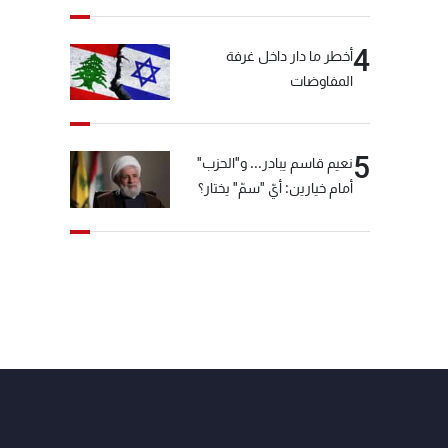
4
أخطر ما دار داخل غرفة
المفاوضات
5
نعيم قاسم يبادر... و"الحزب"
أمام خيارين: أيّ "سمّ" يختار؟