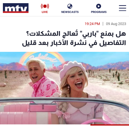
LIVE
NEWSCASTS
PROGRAMS
19:24 PM
09 Aug 2023
en
هل بمنع "باربي" تُعالج المشكلات؟
الأخبار
التفاصيل في نشرة الأخبار بعد قليل
سياسة
ناس
إقتصاد
فن
منوعات
رياضة
كأس العالم
البرامج
جدول البرامج