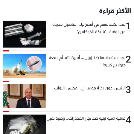
شاهد البرامج
الأكثر قراءة
الترددات
1
بعد انكشافهم في أستراليا... تفاصيل جديدة
عن توقيف "شبكة الكوكايين"
عن MTV
وظائف
الإنـتـاج
تواصل معنا
لاعلاناتكم
شروط الإسـتخدام
سياسة الخصوصية
2
بعد استخدامها ضدّ إيران... أميركا تتسلّم دفعة
صواريخ كبيرة!
3
الرئيس عون ردّ 4 قوانين إلى مجلس النواب
4
عملية امنية ليلية ضد تجار المخدرات.. وصيدٌ ثمين