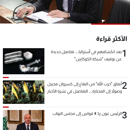
شاهد البرامج
الترددات
عن MTV
وظائف
الأكثر قراءة
الإنـتـاج
تواصل معنا
لاعلاناتكم
شروط الإسـتخدام
1
سياسة الخصوصية
بعد انكشافهم في أستراليا... تفاصيل جديدة
عن توقيف "شبكة الكوكايين"
2
أنفاق "حزب الله" من البقاع إلى كسروان فجبيل
وصولاً إلى المختارة... التفاصيل في نشرة الأخبار
بعد قليل
3
الرئيس عون ردّ 4 قوانين إلى مجلس النواب