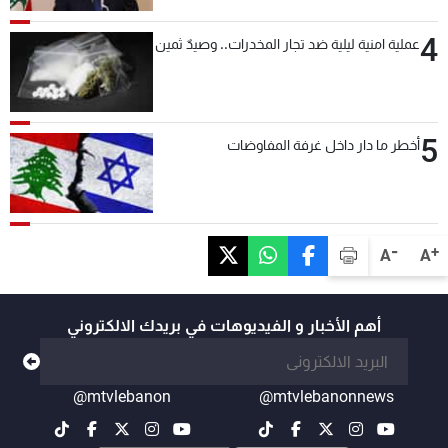
4
عملية امنية ليلية ضد تجار المخدرات.. وصيدٌ ثمين
5
أخطر ما دار داخل غرفة المفاوضات
-
+
A
A
أهم الأخبار و الفيديوهات في بريدك الالكتروني
@mtvlebanon
@mtvlebanonnews