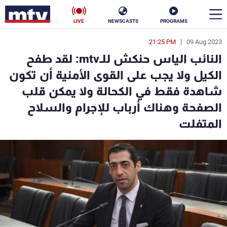
LIVE
NEWSCASTS
PROGRAMS
21:25 PM
09 Aug 2023
en
النائب الياس حنكش للـmtv: لقد طفح
الأخبار
الكيل ولا يجب على القوى الأمنية أن تكون
شاهدة فقط في الكحالة ولا يمكن قلب
سياسة
ناس
الصفحة وهناك أرباب للإجرام والسلاح
إقتصاد
فن
المتفلت
منوعات
رياضة
كأس العالم
البرامج
جدول البرامج