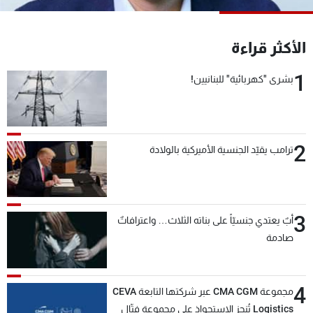
شاهد البرامج
الترددات
الأكثر قراءة
1
بشرى "كهربائية" للبنانيين!
عن MTV
وظائف
الإنـتـاج
تواصل معنا
لاعلاناتكم
شروط الإسـتخدام
سياسة الخصوصية
2
ترامب يقيّد الجنسية الأميركية بالولادة
3
أبٌ يعتدي جنسيّاً على بناته الثلاث… واعترافاتٌ
صادمة
4
مجموعة CMA CGM عبر شركتها التابعة CEVA
Logistics تُنجز الاستحواذ على مجموعة فتّال