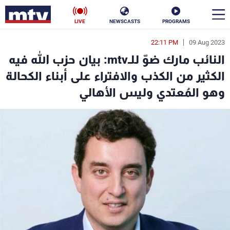
LIVE
NEWSCASTS
PROGRAMS
22:11 PM
09 Aug 2023
en
النائب مارك ضوّ للـmtv: بيان حزب الله فيه
الأخبار
الكثير من الكذب والافتراء على أبناء الكحالة
وهو المُعتدي وليس الأهالي
سياسة
ناس
إقتصاد
فن
منوعات
رياضة
كأس العالم
البرامج
جدول البرامج