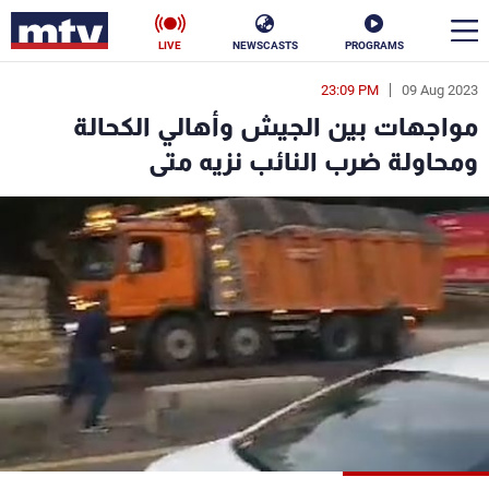
LIVE
NEWSCASTS
PROGRAMS
23:09 PM
09 Aug 2023
en
مواجهات بين الجيش وأهالي الكحالة
الأخبار
ومحاولة ضرب النائب نزيه متى
سياسة
ناس
إقتصاد
فن
منوعات
رياضة
كأس العالم
البرامج
جدول البرامج