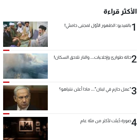
شاهد البرامج
الأكثر قراءة
الترددات
1
بالفيديو: الظهور الأوّل لمجتبى خامنئي!
عن MTV
وظائف
الإنـتـاج
تواصل معنا
لاعلاناتكم
شروط الإسـتخدام
سياسة الخصوصية
2
حالة طوارئ وإخلاءات... والنار تلاحق السكان!
3
"عمل حازم في لبنان"... ماذا أعلن نتنياهو؟
4
صورة خُبئت لأكثر من مئة عام