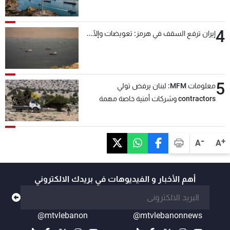
4
إيران ترفع السقف في هرمز: تعويضات وإلّا...
5
معلومات MFM: لبنان يرفض تولي
contractors وشركات أمنية خاصة مهمة
التحقق من نزع سلاح "حزب الله"
-
+
A
A
أهم الأخبار و الفيديوهات في بريدك الالكتروني
@mtvlebanon
@mtvlebanonnews