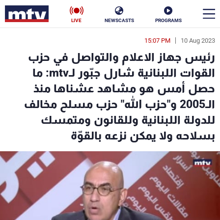
LIVE
NEWSCASTS
PROGRAMS
15:07 PM
10 Aug 2023
en
رئيس جهاز الاعلام والتواصل في حزب
الأخبار
القوات اللبنانية شارل جبّور لـmtv: ما
حصل أمس هو مشاهد عشناها منذ
سياسة
ناس
الـ2005 و"حزب الله" حزب مسلح مخالف
إقتصاد
فن
للدولة اللبنانية وللقانون ومتمسك
بسلاحه ولا يمكن نزعه بالقوّة
منوعات
رياضة
كأس العالم
البرامج
جدول البرامج