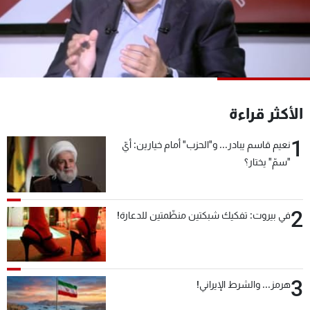
شاهد البرامج
الترددات
عن MTV
وظائف
الإنـتـاج
تواصل معنا
لاعلاناتكم
شروط الإسـتخدام
الأكثر قراءة
سياسة الخصوصية
1
نعيم قاسم يبادر... و"الحزب" أمام خيارين: أيّ
"سمّ" يختار؟
2
في بيروت: تفكيك شبكتين منظّمتين للدعارة!
3
هرمز... والشرط الإيراني!