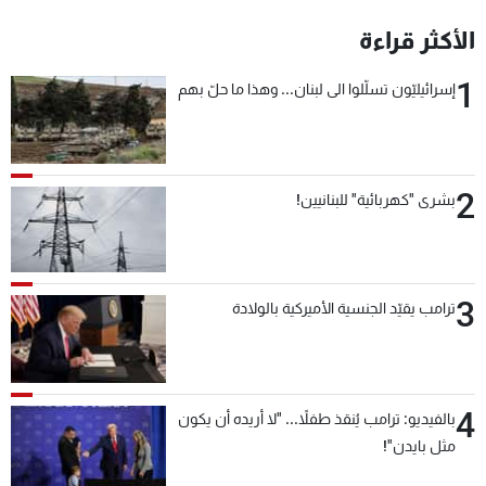
شاهد البرامج
الأكثر قراءة
الترددات
1
إسرائيليّون تسلّلوا الى لبنان... وهذا ما حلّ بهم
عن MTV
وظائف
الإنـتـاج
تواصل معنا
لاعلاناتكم
شروط الإسـتخدام
سياسة الخصوصية
2
بشرى "كهربائية" للبنانيين!
3
ترامب يقيّد الجنسية الأميركية بالولادة
4
بالفيديو: ترامب يُنقذ طفلاً... "لا أريده أن يكون
مثل بايدن"!