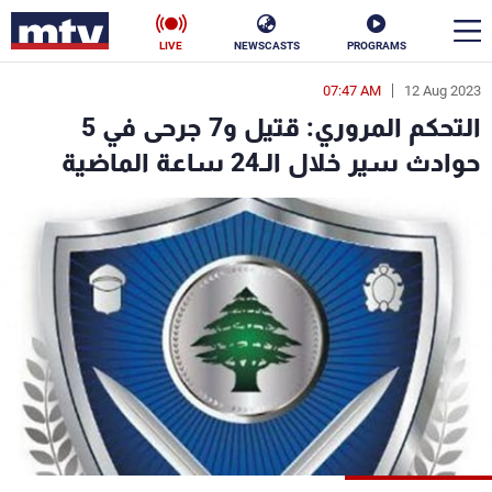
LIVE
NEWSCASTS
PROGRAMS
07:47 AM
12 Aug 2023
en
التحكم المروري: قتيل و7 جرحى في 5
الأخبار
حوادث سير خلال الـ24 ساعة الماضية
سياسة
ناس
إقتصاد
فن
منوعات
رياضة
كأس العالم
البرامج
جدول البرامج