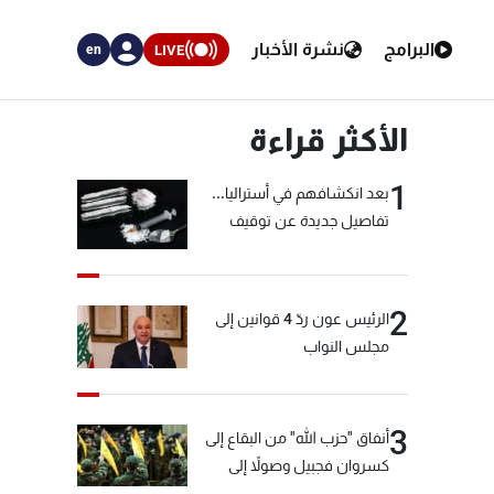
البرامج
نشرة الأخبار
LIVE
en
الأكثر قراءة
1
بعد انكشافهم في أستراليا...
تفاصيل جديدة عن توقيف
"شبكة الكوكايين"
2
الرئيس عون ردّ 4 قوانين إلى
مجلس النواب
3
أنفاق "حزب الله" من البقاع إلى
كسروان فجبيل وصولاً إلى
المختارة... التفاصيل في نشرة