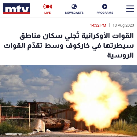
LIVE
NEWSCASTS
PROGRAMS
14:32 PM
13 Aug 2023
en
القوات الأوكرانية تُجلي سكان مناطق
الأخبار
سيطرتها في خاركوف وسط تقدّم القوات
الروسية
سياسة
ناس
إقتصاد
فن
منوعات
رياضة
كأس العالم
البرامج
جدول البرامج