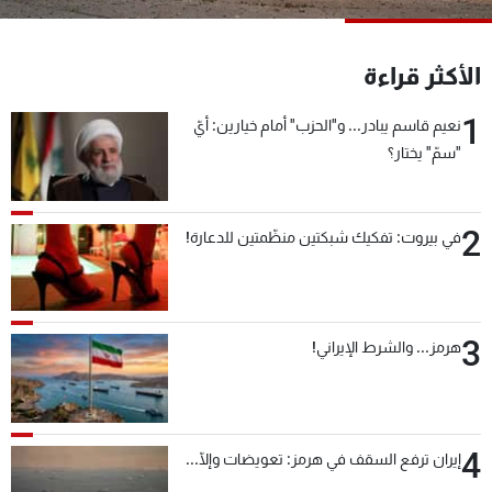
شاهد البرامج
الترددات
الأكثر قراءة
1
نعيم قاسم يبادر... و"الحزب" أمام خيارين: أيّ
عن MTV
وظائف
الإنـتـاج
تواصل معنا
"سمّ" يختار؟
لاعلاناتكم
شروط الإسـتخدام
سياسة الخصوصية
2
في بيروت: تفكيك شبكتين منظّمتين للدعارة!
3
هرمز... والشرط الإيراني!
4
إيران ترفع السقف في هرمز: تعويضات وإلّا...