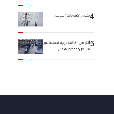
4
بشرى "كهربائية" للبنانيين!
5
أكثر من ٨٠٠ ألف دراجة نصفها غير
مسجّل: جمهورية على
"دولابَين"!