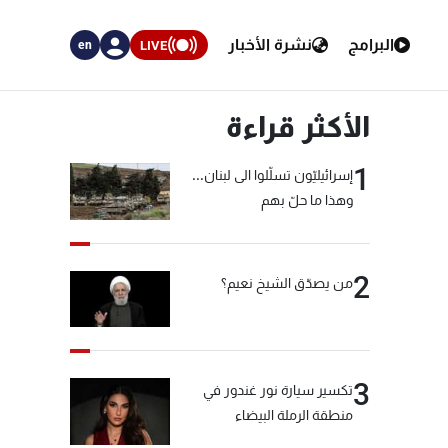
البرامج
نشرة الأخبار
LIVE
en
الأكثر قراءة
1
إسرائيليّون تسلّلوا الى لبنان...
وهذا ما حلّ بهم
2
من يصدّق الشيخ نعيم؟
3
تكسير سيارة نور غندور في
منطقة الرملة البيضاء