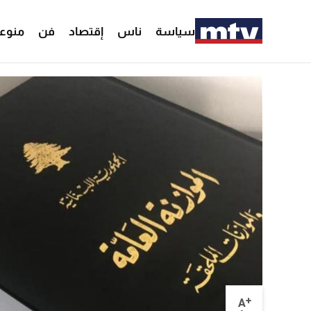
سياسة
ناس
إقتصاد
فن
منوع
+
A