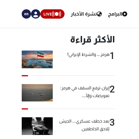
البرامج
نشرة الأخبار
LIVE
en
الأكثر قراءة
1
هرمز... والشرط الإيراني!
2
إيران ترفع السقف في هرمز:
تعويضات وإلّا...
3
بعد خطف عسكري... الجيش
يُلاحق الخاطفين