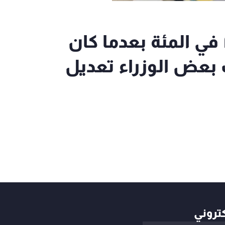
عجز الموازنة أصبح ٢٣.٥٧ في المئة بعدما كان
لب بعض الوزراء تعديل
كتروني