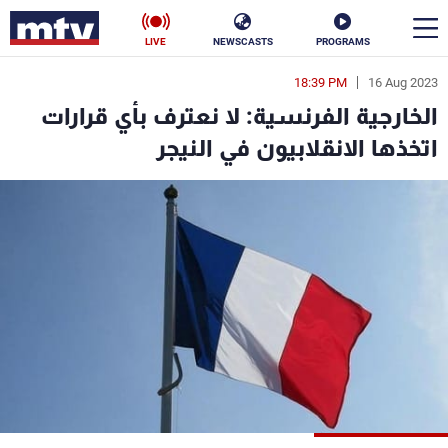
LIVE
NEWSCASTS
PROGRAMS
18:39 PM
16 Aug 2023
en
الخارجية الفرنسية: لا نعترف بأي قرارات
الأخبار
اتخذها الانقلابيون في النيجر
سياسة
ناس
إقتصاد
فن
منوعات
رياضة
كأس العالم
البرامج
جدول البرامج