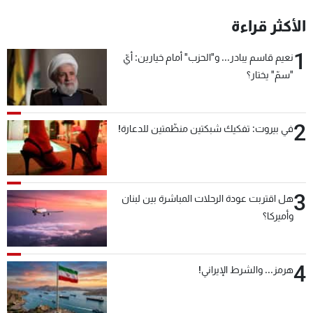
شاهد البرامج
الأكثر قراءة
الترددات
1
نعيم قاسم يبادر... و"الحزب" أمام خيارين: أيّ
"سمّ" يختار؟
عن MTV
وظائف
الإنـتـاج
تواصل معنا
لاعلاناتكم
شروط الإسـتخدام
سياسة الخصوصية
2
في بيروت: تفكيك شبكتين منظّمتين للدعارة!
3
هل اقتربت عودة الرحلات المباشرة بين لبنان
وأميركا؟
4
هرمز... والشرط الإيراني!