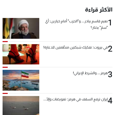
شاهد البرامج
الأكثر قراءة
الترددات
1
نعيم قاسم يبادر... و"الحزب" أمام خيارين: أيّ
"سمّ" يختار؟
عن MTV
وظائف
الإنـتـاج
تواصل معنا
لاعلاناتكم
شروط الإسـتخدام
سياسة الخصوصية
2
في بيروت: تفكيك شبكتين منظّمتين للدعارة!
3
هرمز... والشرط الإيراني!
4
إيران ترفع السقف في هرمز: تعويضات وإلّا...