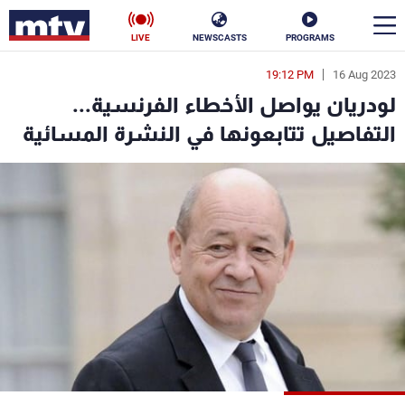
LIVE
NEWSCASTS
PROGRAMS
19:12 PM
16 Aug 2023
en
لودريان يواصل الأخطاء الفرنسية...
الأخبار
التفاصيل تتابعونها في النشرة المسائية
سياسة
ناس
إقتصاد
فن
منوعات
رياضة
كأس العالم
البرامج
جدول البرامج