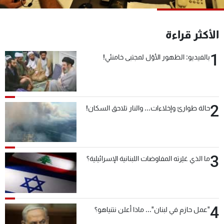
شاهد البرامج
الترددات
الأكثر قراءة
1
بالفيديو: الظهور الأوّل لمجتبى خامنئي!
عن MTV
وظائف
الإنـتـاج
تواصل معنا
لاعلاناتكم
شروط الإسـتخدام
سياسة الخصوصية
2
حالة طوارئ وإخلاءات... والنار تلاحق السكان!
3
ما الذي غيّرته المفاوضات اللبنانية الإسرائيلية؟
4
"عمل حازم في لبنان"... ماذا أعلن نتنياهو؟