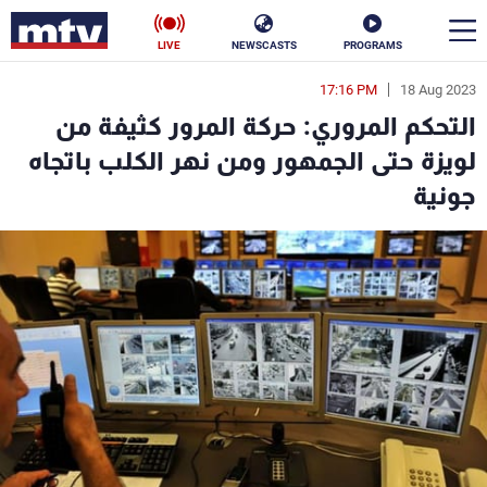
LIVE
NEWSCASTS
PROGRAMS
17:16 PM
18 Aug 2023
en
التحكم المروري: حركة المرور كثيفة من
الأخبار
لويزة حتى الجمهور ومن نهر الكلب باتجاه
جونية
سياسة
ناس
إقتصاد
فن
منوعات
رياضة
كأس العالم
البرامج
جدول البرامج