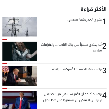
شاهد البرامج
الأكثر قراءة
الترددات
1
بشرى "كهربائية" للبنانيين!
عن MTV
وظائف
الإنـتـاج
تواصل معنا
لاعلاناتكم
شروط الإسـتخدام
سياسة الخصوصية
2
أبٌ يعتدي جنسيّاً على بناته الثلاث… واعترافاتٌ
صادمة
3
ترامب يقيّد الجنسية الأميركية بالولادة
4
ترامب: أعتقد أن الأمر سينتهي قريبًا جدًا لأن
الإيرانيين لا يمكن أن يستمروا على هذا الحال