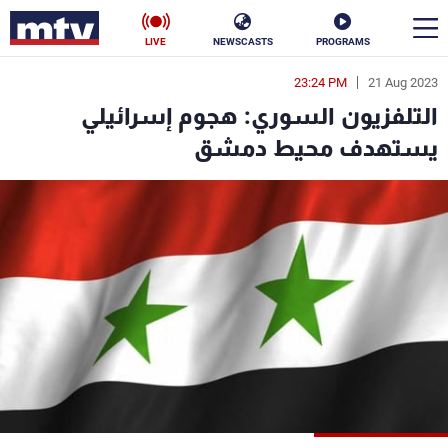
LIVE
NEWSCASTS
PROGRAMS
23:24 PM
21 Aug 2023
en
التلفزيون السوري: هجوم إسرائيلي
الأخبار
يستهدف محيط دمشق
سياسة
ناس
إقتصاد
فن
منوعات
رياضة
كأس العالم
البرامج
جدول البرامج