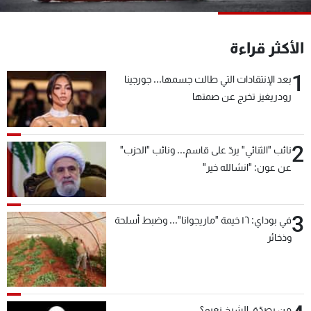
شاهد البرامج
الترددات
الأكثر قراءة
1
بعد الإنتقادات التي طالت جسمها... جورجينا
عن MTV
وظائف
الإنـتـاج
تواصل معنا
رودريغيز تخرج عن صمتها
لاعلاناتكم
شروط الإسـتخدام
سياسة الخصوصية
2
نائب "الثنائي" يردّ على قاسم... ونائب "الحزب"
عن عون: "انشالله خير"
3
في بوداي: ١٦ خيمة "ماريجوانا"... وضبط أسلحة
وذخائر
من يصدّق الشيخ نعيم؟