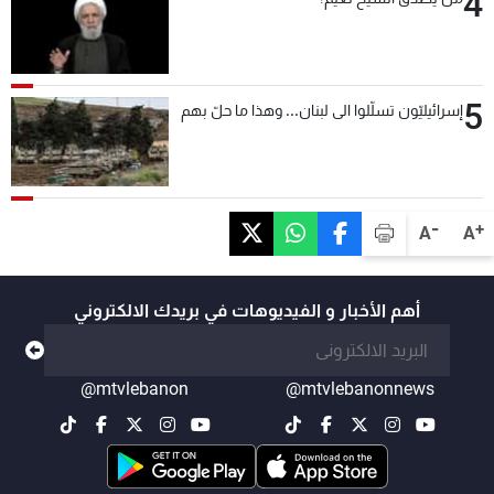
4
5
إسرائيليّون تسلّلوا الى لبنان... وهذا ما حلّ بهم
-
+
A
A
أهم الأخبار و الفيديوهات في بريدك الالكتروني
@mtvlebanon
@mtvlebanonnews