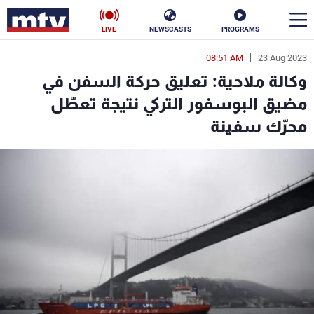
LIVE
NEWSCASTS
PROGRAMS
08:51 AM
23 Aug 2023
en
وكالة ملاحية: تعليق حركة السفن في
الأخبار
مضيق البوسفور التركي نتيجة تعطّل
محرّك سفينة
سياسة
ناس
إقتصاد
فن
منوعات
رياضة
كأس العالم
البرامج
جدول البرامج