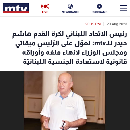
LIVE
NEWSCASTS
PROGRAMS
20:19 PM
23 Aug 2023
en
رئيس الاتحاد اللبناني لكرة القدم هاشم
الأخبار
حيدر للـmtv: نعوّل على الرّئيس ميقاتي
ومجلس الوزراء لانهاء ملفه وأوراقه
سياسة
ناس
قانونية لاستعادة الجنسية اللبنانيّة
إقتصاد
فن
منوعات
رياضة
كأس العالم
البرامج
جدول البرامج