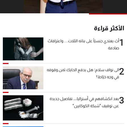
شاهد البرامج
الترددات
الأكثر قراءة
عن MTV
وظائف
الإنـتـاج
تواصل معنا
1
أبٌ يعتدي جنسيّاً على بناته الثلاث… واعترافاتٌ
لاعلاناتكم
شروط الإسـتخدام
صادمة
سياسة الخصوصية
2
الى نواف سلام: هل يدفع الحايك ثمن وقوفه
في وجه خيّاط؟
3
بعد انكشافهم في أستراليا... تفاصيل جديدة
عن توقيف "شبكة الكوكايين"