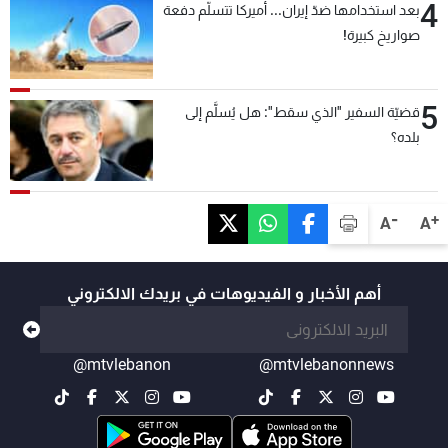
4
بعد استخدامها ضدّ إيران... أميركا تتسلّم دفعة
صواريخ كبيرة!
5
قضيّة السفير "الذي سقط": هل يُسلَّم إلى
بلده؟
-
+
A
A
أهم الأخبار و الفيديوهات في بريدك الالكتروني
@mtvlebanon
@mtvlebanonnews