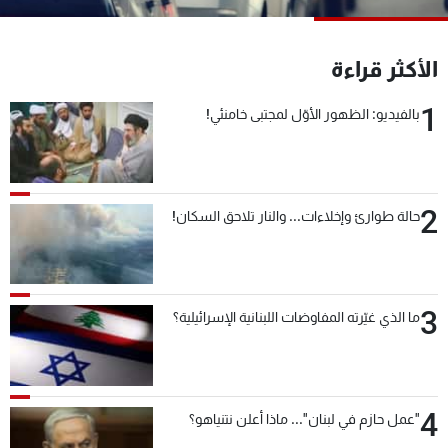
شاهد البرامج
الترددات
الأكثر قراءة
1
بالفيديو: الظهور الأوّل لمجتبى خامنئي!
عن MTV
وظائف
الإنـتـاج
تواصل معنا
لاعلاناتكم
شروط الإسـتخدام
سياسة الخصوصية
2
حالة طوارئ وإخلاءات... والنار تلاحق السكان!
3
ما الذي غيّرته المفاوضات اللبنانية الإسرائيلية؟
4
"عمل حازم في لبنان"... ماذا أعلن نتنياهو؟