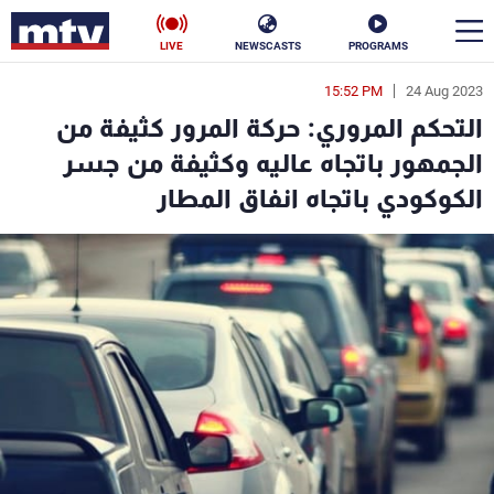
LIVE
NEWSCASTS
PROGRAMS
15:52 PM
24 Aug 2023
en
التحكم المروري: حركة المرور كثيفة من
الأخبار
الجمهور باتجاه عاليه وكثيفة من جسر
الكوكودي باتجاه انفاق المطار
سياسة
ناس
إقتصاد
فن
منوعات
رياضة
كأس العالم
البرامج
جدول البرامج