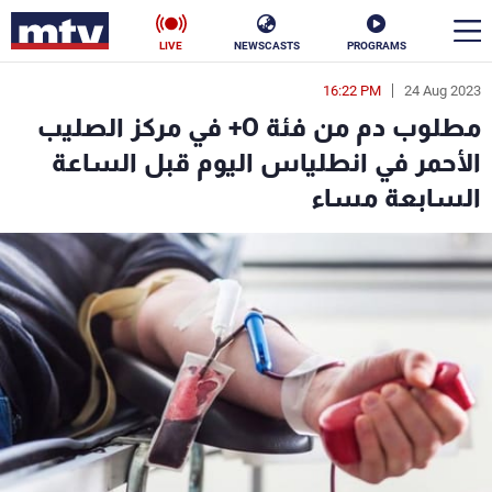
LIVE
NEWSCASTS
PROGRAMS
16:22 PM
24 Aug 2023
en
مطلوب دم من فئة O+ في مركز الصليب
الأخبار
الأحمر في انطلياس اليوم قبل الساعة
السابعة مساء
سياسة
ناس
إقتصاد
فن
منوعات
رياضة
كأس العالم
البرامج
جدول البرامج