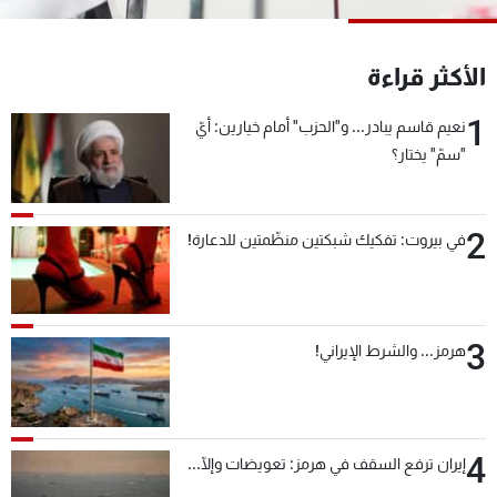
شاهد البرامج
الترددات
الأكثر قراءة
1
نعيم قاسم يبادر... و"الحزب" أمام خيارين: أيّ
عن MTV
وظائف
الإنـتـاج
تواصل معنا
"سمّ" يختار؟
لاعلاناتكم
شروط الإسـتخدام
سياسة الخصوصية
2
في بيروت: تفكيك شبكتين منظّمتين للدعارة!
3
هرمز... والشرط الإيراني!
4
إيران ترفع السقف في هرمز: تعويضات وإلّا...