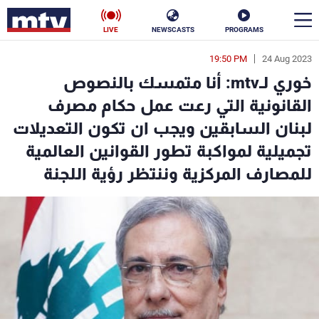
LIVE
NEWSCASTS
PROGRAMS
19:50 PM
24 Aug 2023
en
خوري لـmtv: أنا متمسك بالنصوص
الأخبار
القانونية التي رعت عمل حكام مصرف
لبنان السابقين ويجب ان تكون التعديلات
سياسة
ناس
تجميلية لمواكبة تطور القوانين العالمية
إقتصاد
فن
للمصارف المركزية وننتظر رؤية اللجنة
منوعات
رياضة
كأس العالم
البرامج
جدول البرامج