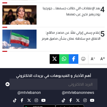
4
بعد الإنتقادات التي طالت جسمها... جورجينا
رودريغيز تخرج عن صمتها
5
إعلام رسمي إيراني نقلاً عن مصدر مطّلع:
الاتفاق مع سلطنة عمان بشأن مضيق هرمز
سيتأجل ما دامت أميركا تهدد إيران
-
+
A
A
أهم الأخبار و الفيديوهات في بريدك الالكتروني
@mtvlebanon
@mtvlebanonnews