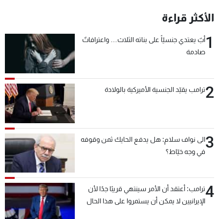
شاهد البرامج
الأكثر قراءة
الترددات
1
أبٌ يعتدي جنسيّاً على بناته الثلاث… واعترافاتٌ
صادمة
عن MTV
وظائف
الإنـتـاج
تواصل معنا
لاعلاناتكم
شروط الإسـتخدام
سياسة الخصوصية
2
ترامب يقيّد الجنسية الأميركية بالولادة
3
الى نواف سلام: هل يدفع الحايك ثمن وقوفه
في وجه خيّاط؟
4
ترامب: أعتقد أن الأمر سينتهي قريبًا جدًا لأن
الإيرانيين لا يمكن أن يستمروا على هذا الحال