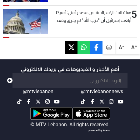
5
هيئة البث الإسرائيلية عن مصدر أمني: أميركا
أبلغت إسرائيل أن "حزب الله" لم يخرق وقف
إطلاق النار أمس في مجدل زون وطلبت منها
عدم التصعيد خشية أن يؤثر ذلك على مفاوضات
روما
-
+
A
A
أهم الأخبار و الفيديوهات في بريدك الالكتروني
@mtvlebanon
@mtvlebanonnews
© MTV Lebanon. All rights reserved.
powered by koein