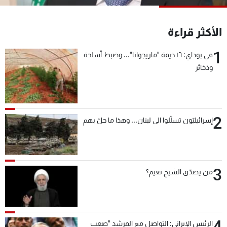
شاهد البرامج
الترددات
الأكثر قراءة
1
في بوداي: ١٦ خيمة "ماريجوانا"... وضبط أسلحة
عن MTV
وظائف
وذخائر
الإنـتـاج
تواصل معنا
لاعلاناتكم
شروط الإسـتخدام
سياسة الخصوصية
2
إسرائيليّون تسلّلوا الى لبنان... وهذا ما حلّ بهم
3
من يصدّق الشيخ نعيم؟
4
الرئيس الإيراني: التواصل مع المرشد "صعب