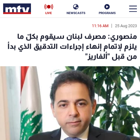
LIVE
NEWSCASTS
PROGRAMS
11:16 AM
25 Aug 2023
en
منصوري: مصرف لبنان سيقوم بكلّ ما
الأخبار
يلزم لإتمام إنهاء إجراءات التدقيق الذي بدأ
من قبل "ألفاريز"
سياسة
ناس
إقتصاد
فن
منوعات
رياضة
كأس العالم
البرامج
جدول البرامج