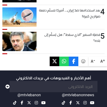
4
بعد استخدامها ضدّ إيران... أميركا تتسلّم دفعة
صواريخ كبيرة!
5
قضيّة السفير "الذي سقط": هل يُسلَّم إلى
بلده؟
-
+
A
A
أهم الأخبار و الفيديوهات في بريدك الالكتروني
@mtvlebanon
@mtvlebanonnews