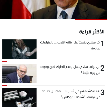
شاهد البرامج
الترددات
عن MTV
وظائف
الأكثر قراءة
الإنـتـاج
تواصل معنا
لاعلاناتكم
شروط الإسـتخدام
1
أبٌ يعتدي جنسيّاً على بناته الثلاث… واعترافاتٌ
سياسة الخصوصية
صادمة
2
الى نواف سلام: هل يدفع الحايك ثمن وقوفه
في وجه خيّاط؟
3
بعد انكشافهم في أستراليا... تفاصيل جديدة
عن توقيف "شبكة الكوكايين"