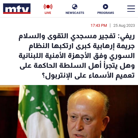
LIVE
NEWSCASTS
PROGRAMS
17:43 PM
25 Aug 2023
en
ريفي: تفجير مسجدي التقوى والسلام
الأخبار
جريمة إرهابية كبرى ارتكبها النظام
السوري وفق الأجهزة الأمنية اللبنانية
سياسة
ناس
وهل يتجرأ أهل السلطة الحاكمة على
إقتصاد
فن
تعميم الأسماء على الإنتربول؟
منوعات
رياضة
كأس العالم
البرامج
جدول البرامج